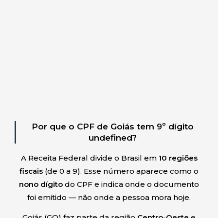
Por que o CPF de Goiás tem 9º dígito
undefined?
A Receita Federal divide o Brasil em
10 regiões
fiscais
(de 0 a 9). Esse número aparece como o
nono dígito
do CPF e indica onde o documento
foi emitido — não onde a pessoa mora hoje.
Goiás
(
GO
) faz parte da região
Centro-Oeste
e