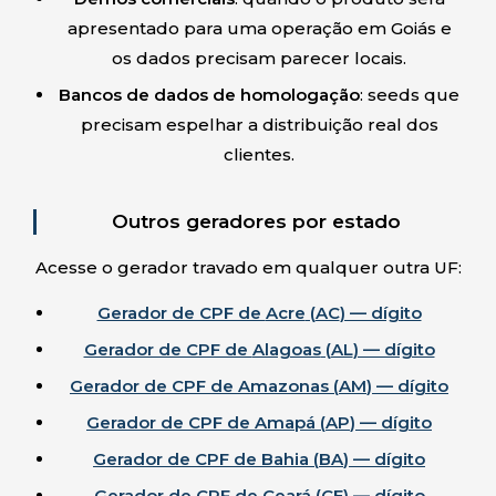
apresentado para uma operação em
Goiás
e
os dados precisam parecer locais.
Bancos de dados de homologação
: seeds que
precisam espelhar a distribuição real dos
clientes.
Outros geradores por estado
Acesse o gerador travado em qualquer outra UF:
Gerador de CPF de
Acre
(
AC
) — dígito
Gerador de CPF de
Alagoas
(
AL
) — dígito
Gerador de CPF de
Amazonas
(
AM
) — dígito
Gerador de CPF de
Amapá
(
AP
) — dígito
Gerador de CPF de
Bahia
(
BA
) — dígito
Gerador de CPF de
Ceará
(
CE
) — dígito