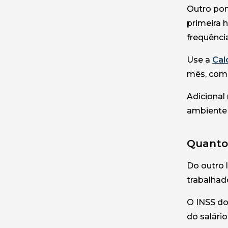
Outro pon
primeira 
frequênci
Use a
Cal
mês, com 
Adicional
ambiente 
Quanto 
Do outro 
trabalhad
O INSS do
do salári