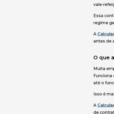
vale-refei
Essa cont
regime ger
A
Calcula
antes de 
O que 
Muita emp
Funciona 
até o func
Isso é ma
A
Calcula
de contra