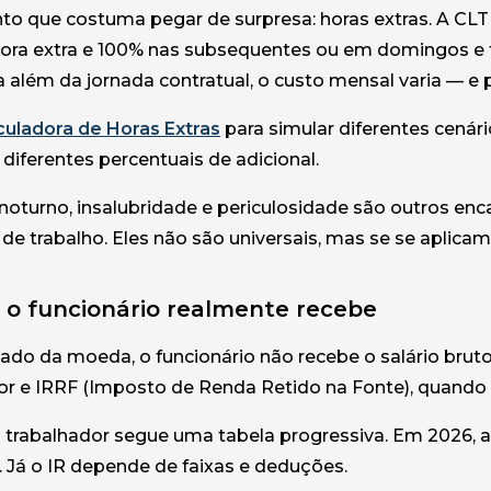
to que costuma pegar de surpresa: horas extras. A CL
hora extra e 100% nas subsequentes ou em domingos e f
a além da jornada contratual, o custo mensal varia — e 
culadora de Horas Extras
para simular diferentes cenário
diferentes percentuais de adicional.
 noturno, insalubridade e periculosidade são outros e
de trabalho. Eles não são universais, mas se se aplicam
o funcionário realmente recebe
lado da moeda, o funcionário não recebe o salário brut
or e IRRF (Imposto de Renda Retido na Fonte), quando a
 trabalhador segue uma tabela progressiva. Em 2026, as
o. Já o IR depende de faixas e deduções.