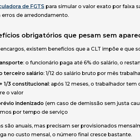
culadora de FGTS
para simular o valor exato por faixa s
a erros de arredondamento.
fícios obrigatórios que pesam sem aparec
encargos, existem benefícios que a CLT impõe e que 
ransporte
: o funcionário paga até 6% do salário, o rest
 terceiro salário
: 1/12 do salário bruto por mês trab
+ 1/3 constitucional
: após 12 meses, o trabalhador tem d
re o valor
prévio indenizado
(em caso de demissão sem justa cau
imos por tempo de serviço
ns são anuais, mas precisam ser provisionados mensalme
joga no custo mensal, o número final cresce bastante.