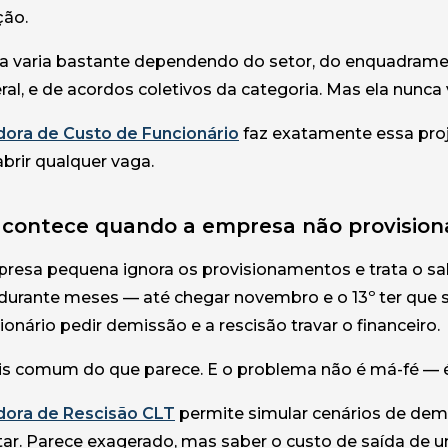
ção.
a varia bastante dependendo do setor, do enquadrame
al, e de acordos coletivos da categoria. Mas ela nunca 
dora de Custo de Funcionário
faz exatamente essa proj
abrir qualquer vaga.
acontece quando a empresa não provision
resa pequena ignora os provisionamentos e trata o sal
durante meses — até chegar novembro e o 13º ter que s
ionário pedir demissão e a rescisão travar o financeiro.
is comum do que parece. E o problema não é má-fé — é 
dora de Rescisão CLT
permite simular cenários de de
tar. Parece exagerado, mas saber o custo de saída de 