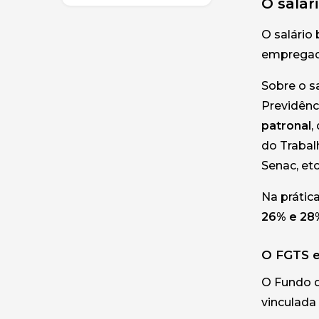
O salár
O salário 
empregado
Sobre o s
Previdênci
patronal
,
do Trabalh
Senac, et
Na prátic
26% e 28
O FGTS e
O Fundo d
vinculada