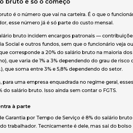
io bruto é só o começo
bruto é o número que vai na carteira. É o que o funcion
r, esse número já é só parte do custo mensal.
alário bruto incidem encargos patronais — contribuiçõ
a Social e outros fundos, sem que o funcionário veja ou
 que corresponde a 20% do salário bruto na maioria d
o), que varia de 1% a 3% dependendo do grau de risco da
c.), que soma entre 3% e 5,8% dependendo do setor.
a, para uma empresa enquadrada no regime geral, esse
%
do salário bruto. Isso ainda sem contar o FGTS.
ntra à parte
e Garantia por Tempo de Serviço é 8% do salário bru
 do trabalhador. Tecnicamente é dele, mas sai do bolso