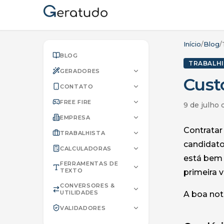
Início
/
Blog
/
BLOG
TRABALH
GERADORES
Cust
CONTATO
FREE FIRE
9 de julho
EMPRESA
Contratar
TRABALHISTA
candidato
CALCULADORAS
está bem 
FERRAMENTAS DE
TEXTO
primeira 
CONVERSORES &
UTILIDADES
A boa notí
VALIDADORES