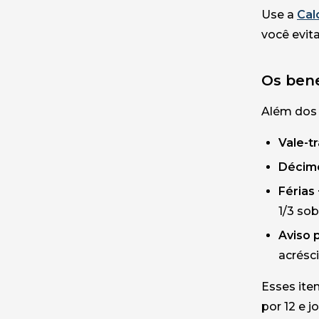
Use a
Cal
você evit
Os bene
Além dos 
Vale-t
Décimo
Férias 
1/3 sob
Aviso 
acrésc
Esses ite
por 12 e 