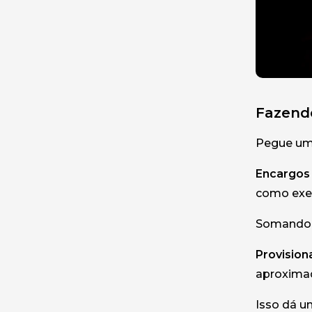
Fazendo
Pegue um 
Encargos 
como exem
Somando 
Provisio
aproxima
Isso dá u