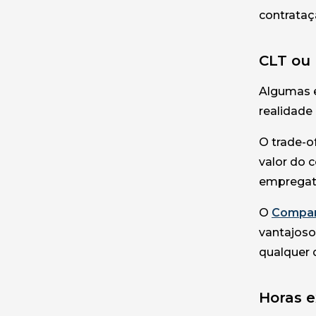
contrataç
CLT ou 
Algumas e
realidade
O trade-o
valor do c
empregatí
O
Compar
vantajoso
qualquer 
Horas e